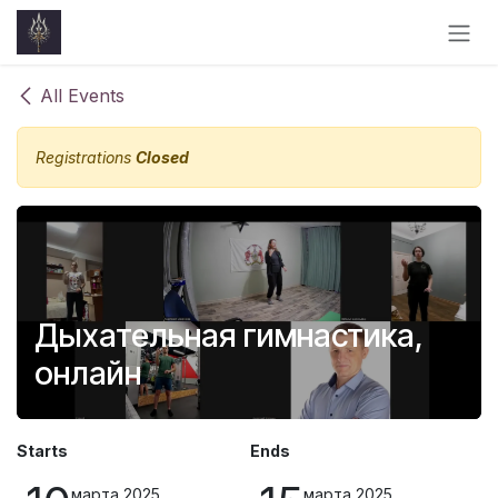
Skip to Content
All Events
Registrations
Closed
Дыхательная гимнастика,
онлайн
Starts
Ends
марта 2025
марта 2025