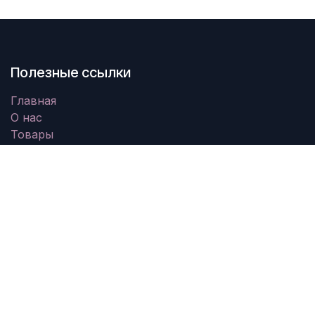
Полезные ссылки
Главная
О нас
Товары
Услуги
Юридическая информация
Свяжитесь с нами
О нас
Мы - команда увлеченных людей, цель которых -
улучшить жизнь каждого человека с помощью
революционных продуктов. Мы создаем