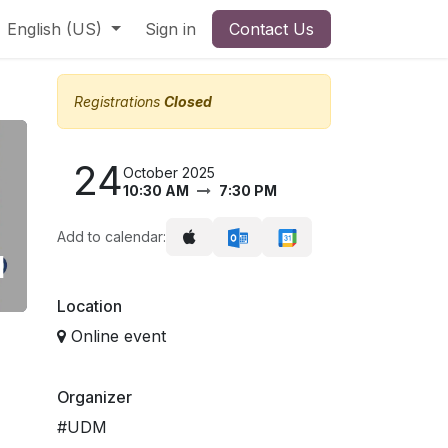
English (US)
Sign in
Contact Us
Registrations
Closed
24
October 2025
10:30 AM
7:30 PM
Add to calendar:
м
Location
Online event
Organizer
#UDM