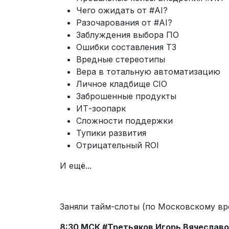
Чего ожидать от #AI?
Разочарования от #AI?
Заблуждения выбора ПО
Ошибки составления ТЗ
Вредные стереотипы
Вера в тотальную автоматизацию
Личное кладбище CIO
Заброшенные продукты
ИТ-зоопарк
Сложности поддержки
Тупики развития
Отрицательный ROI
И ещё...
Заняли тайм-слоты (по Московскому вр
8:30 МСК #Третьяков Игорь Вячеслав