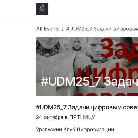
Skip to Content
Home
Events
Blog
Courses
All Events
#UDM25_7 Задачи цифровым
#UDM25_7 Задач
#UDM25_7 Задачи цифровым сове
24 октября в ПЯТНИЦУ
Уральский Клуб Цифровизации