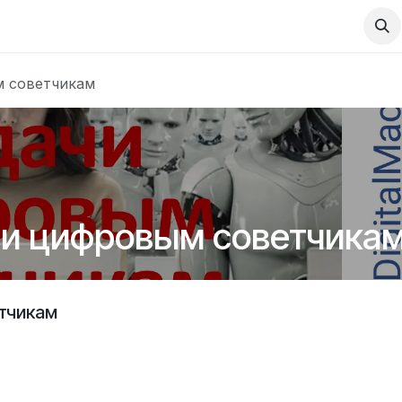
Contact us
Посадочные страницы
 советчикам
и цифровым советчика
тчикам