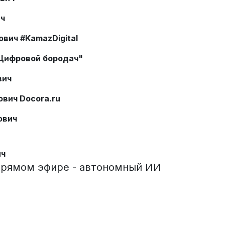
ич
вич #KamazDigital
"Цифровой бородач"
вич
вич Docora.ru
ович
ич
 прямом эфире - автономный ИИ