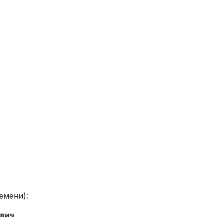
емени):
ович