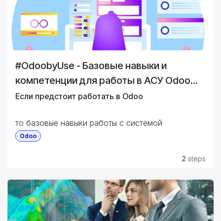
#OdoobyUse - Базовые навыки и
компетенции для работы в АСУ Odoo
ERP CE источник: aps365
Если предстоит работать в Odoo
то базовые навыки работы с системой
понадобятся каждому сотруднику на каждой
Odoo
должности и в каждой Роли.
Именно общие начальные навыки и рассмотрены
2
steps
в этом курсе.
Курс представляет собой комплексное
обучающее программное средство, для развития
и укрепления основных навыков пользователей,