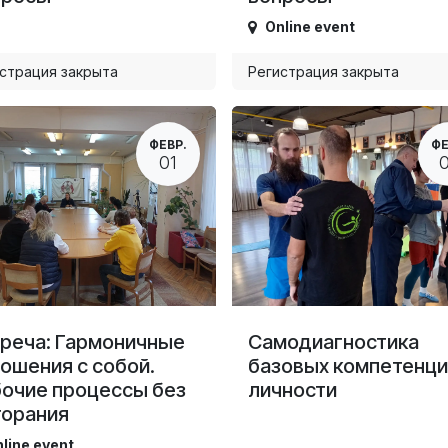
Online event
страция закрыта
Регистрация закрыта
ФЕВР.
ФЕ
01
реча: Гармоничные
Самодиагностика
ошения с собой.
базовых компетенци
очие процессы без
личности
горания
line event