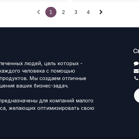
1
2
3
4
С
леченных людей, цель которых -
каждого человека с помощью
продуктов. Мы создаем отличные
шения ваших бизнес-задач.
предназначены для компаний малого
еса, желающих оптимизировать свою