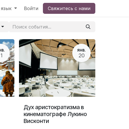
 язык
Войти
Свяжитесь с нами
я
НВ.
ЯНВ.
11
20
Дух аристократизма в
кинематографе Лукино
Висконти