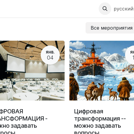
ы
Sustainability
Посадочные страницы
русский
Все мероприяти
ЯНВ.
Я
04
ФРОВАЯ
Цифровая
АНСФОРМАЦИЯ -
трансформация --
жно задавать
можно задавать
просы
вопросы