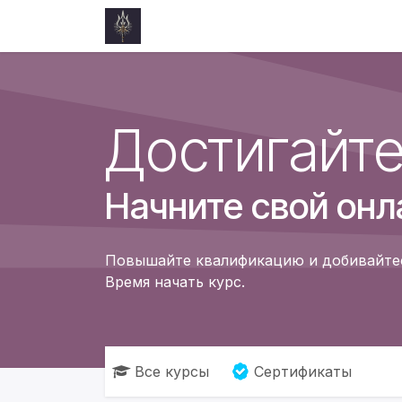
Skip to Content
Главная
События
Блог
Курс
Достигайте
Начните свой онл
Повышайте квалификацию и добивайтесь
Время начать курс.
Все курсы
Сертификаты