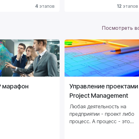
4
этапов
12
этапов
Посмотреть в
Р марафон
Управление проектами
Project Management
Любая деятельность на
предприятии - проект либо
процесс. А процесс - это
проект, который может
Базовый Курс проектного
повторяться.