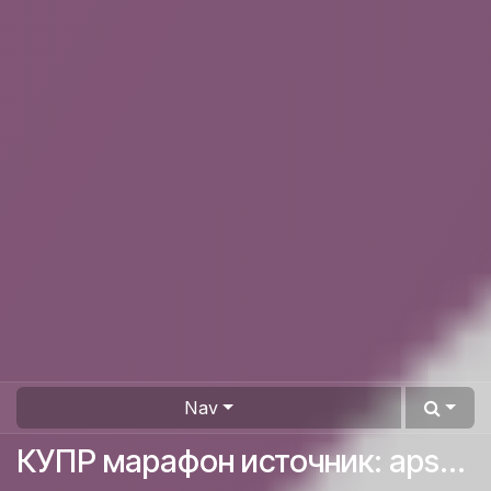
Nav
КУПР марафон источник: aps365